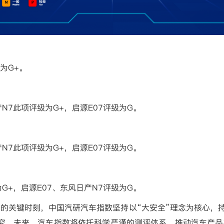
为
G+
。
产
N7
此项评级为
G+
，启源
E07
评级为
G
。
产
N7
此项评级为
G+
，启源
E07
评级为
G
。
为
G+
，启源
E07
、东风日产
N7
评级为
G
。
的关键时刻，中国汽研汽车指数坚持以“大安全”理念为核心，持
究。未来，汽车指数将依托科学严谨的测评体系，推动汽车产品