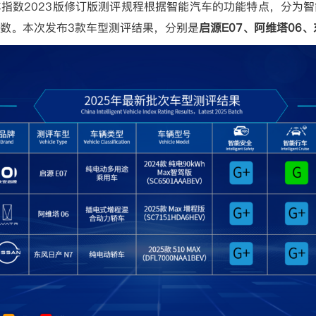
车指数
2023
版修订版测评规程根据智能汽车的功能特点，分为智
数。本次发布
3
款车型测评结果，分别是
启源
E07
、阿维塔
06
、