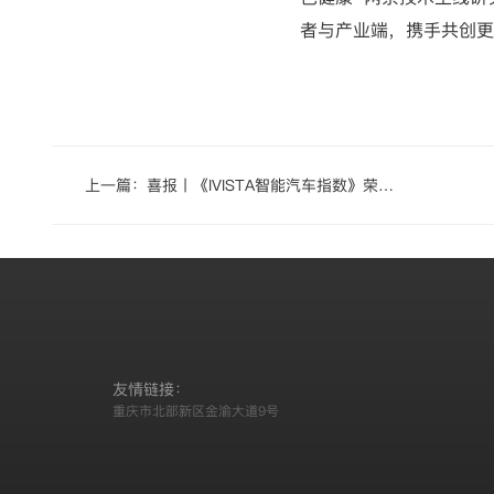
者与产业端，携手共创更
上一篇：
喜报丨《IVISTA智能汽车指数》荣获
重庆市标准创新贡献奖
友情链接：
重庆市北部新区金渝大道9号