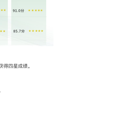
获得四星成绩。
。