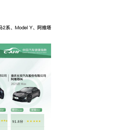
马
2
系、
Model Y
、阿维塔