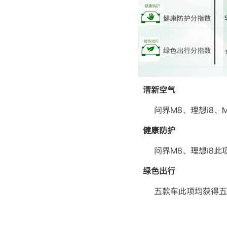
清新空气
问界
M8
、理想
i8
、
M
健康防护
问界
M8
、理想
i8
此
绿色出行
五款车此项均获得五